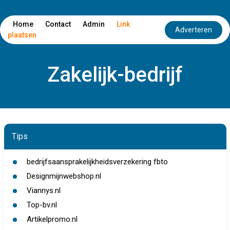
Home
Contact
Admin
Link
Adverteren
plaatsen
Zakelijk-bedrijf
Tips
bedrijfsaansprakelijkheidsverzekering fbto
Designmijnwebshop.nl
Viannys.nl
Top-bv.nl
Artikelpromo.nl